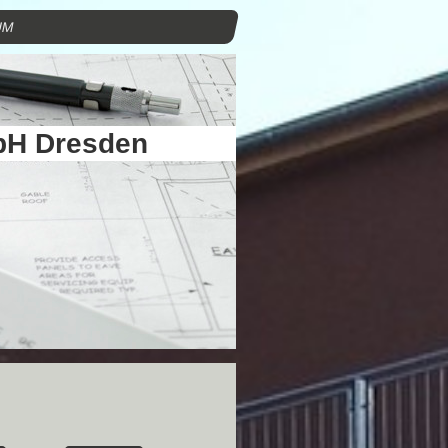
UM
bH Dresden